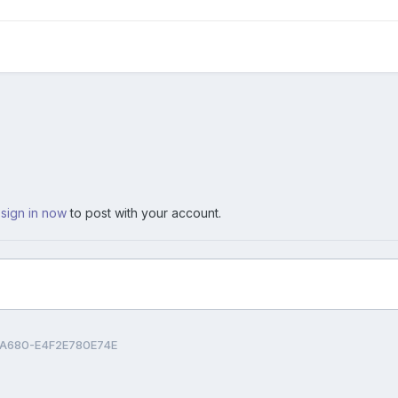
,
sign in now
to post with your account.
-A680-E4F2E780E74E