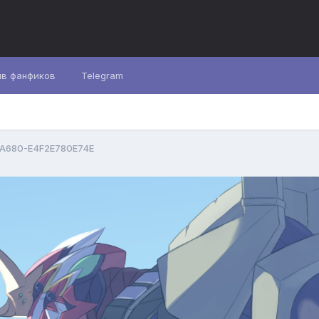
ив фанфиков
Telegram
-A680-E4F2E780E74E