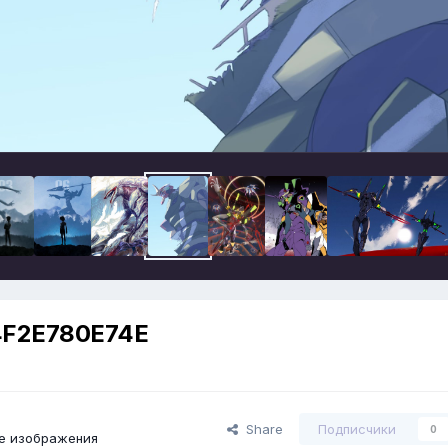
4F2E780E74E
Share
Подписчики
0
ие изображения