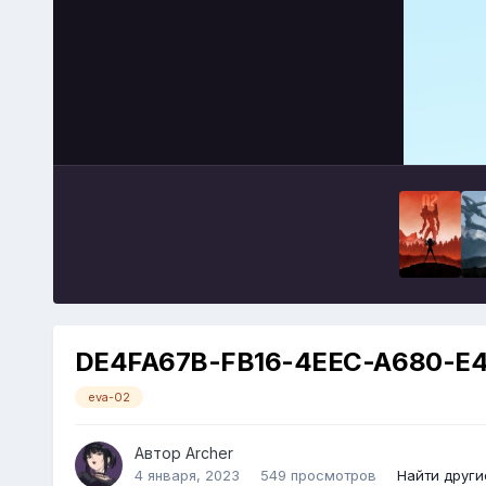
DE4FA67B-FB16-4EEC-A680-E
eva-02
Автор
Archer
4 января, 2023
549 просмотров
Найти друг