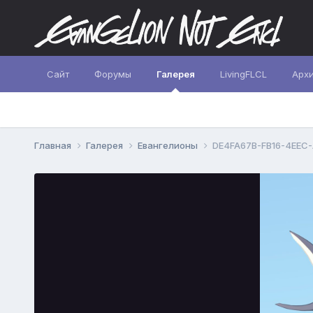
Сайт
Форумы
Галерея
LivingFLCL
Арх
Главная
Галерея
Евангелионы
DE4FA67B-FB16-4EEC