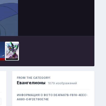
Image Tools
FROM THE CATEGORY:
Евангелионы
· 1079 изображений
ИНФОРМАЦИЯ О ФОТО DE4FA67B-FB16-4EEC-
A680-E4F2E780E74E